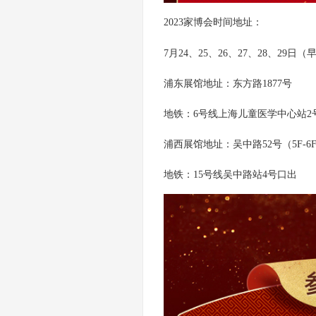
2023
家博会
时间地址：
7月24、25、26、27、28、29日（早8
浦东展馆地址：东方路
1877号
地铁：
6号线上海儿童医学中心站2
浦西展馆地址：吴中路
52号（5F-6
地铁：
15号线吴中路站4号口出