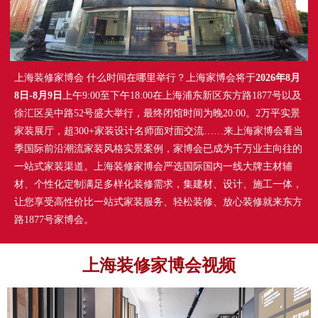
上海装修家博会 什么时间在哪里举行？上海家博会将于
2026年8月
8日-8月9日
上午9:00至下午18:00在上海浦东新区东方路1877号以及
徐汇区吴中路52号盛大举行，最终闭馆时间为晚20:00。2万平实景
家装展厅，超300+家装设计名师面对面交流……来上海家博会看当
季国际前沿潮流家装风格实景案例，家博会已成为千万业主向往的
一站式家装渠道。上海装修家博会严选国际国内一线大牌主材辅
材、个性化定制满足多样化装修需求，集建材、设计、施工一体，
让您享受高性价比一站式家装服务、轻松装修、放心装修就来东方
路1877号家博会。
上海装修家博会视频