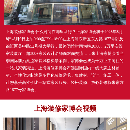
上海装修家博会 什么时间在哪里举行？上海家博会将于
2026年8月
8日-8月9日
上午9:00至下午18:00在上海浦东新区东方路1877号以及
徐汇区吴中路52号盛大举行，最终闭馆时间为晚20:00。2万平实景
家装展厅，超300+家装设计名师面对面交流……来上海家博会看当
季国际前沿潮流家装风格实景案例，家博会已成为千万业主向往的
一站式家装渠道。上海装修家博会严选国际国内一线大牌主材辅
材、个性化定制满足多样化装修需求，集建材、设计、施工一体，
让您享受高性价比一站式家装服务、轻松装修、放心装修就来东方
路1877号家博会。
上海装修家博会视频