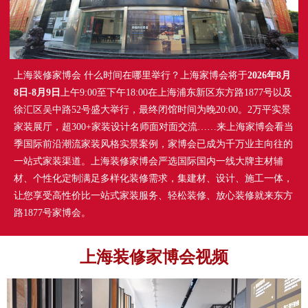
上海装修家博会 什么时间在哪里举行？上海家博会将于
2026年8月
8日-8月9日
上午9:00至下午18:00在上海浦东新区东方路1877号以及
徐汇区吴中路52号盛大举行，最终闭馆时间为晚20:00。2万平实景
家装展厅，超300+家装设计名师面对面交流……来上海家博会看当
季国际前沿潮流家装风格实景案例，家博会已成为千万业主向往的
一站式家装渠道。上海装修家博会严选国际国内一线大牌主材辅
材、个性化定制满足多样化装修需求，集建材、设计、施工一体，
让您享受高性价比一站式家装服务、轻松装修、放心装修就来东方
路1877号家博会。
上海装修家博会视频